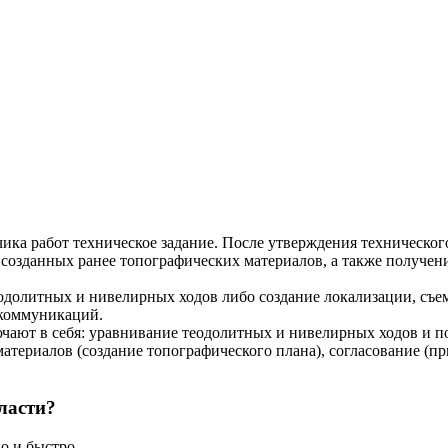
ка работ техническое задание. После утверждения технического
 созданных ранее топографических материалов, а также получе
одолитных и нивелирных ходов либо создание локализации, съем
 коммуникаций.
ают в себя: уравнивание теодолитных и нивелирных ходов и по
атериалов (создание топографического плана), согласование (
ласти?
о и быстро.