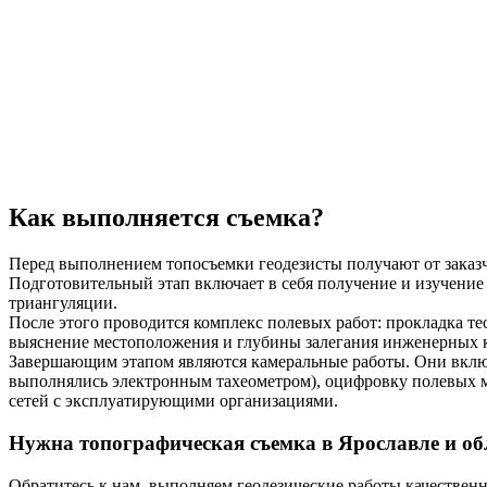
Как выполняется съемка?
Перед выполнением топосъемки геодезисты получают от заказчи
Подготовительный этап включает в себя получение и изучение
триангуляции.
После этого проводится комплекс полевых работ: прокладка те
выяснение местоположения и глубины залегания инженерных
Завершающим этапом являются камеральные работы. Они включ
выполнялись электронным тахеометром), оцифровку полевых м
сетей с эксплуатирующими организациями.
Нужна топографическая съемка в Ярославле и об
Обратитесь к нам, выполняем геодезические работы качественн