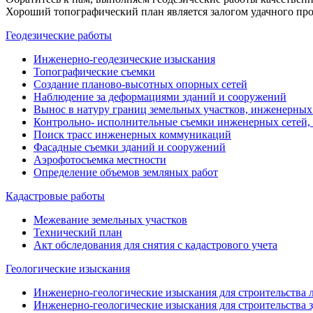
Хороший топографический план является залогом удачного про
Геодезические работы
Инженерно-геодезические изыскания
Топографические съемки
Создание планово-высотных опорных сетей
Наблюдение за деформациями зданий и сооружений
Вынос в натуру границ земельных участков, инженерны
Контрольно- исполнительные съемки инженерных сетей,
Поиск трасс инженерных коммуникаций
Фасадные съемки зданий и сооружений
Аэрофотосъемка местности
Определение объемов земляных работ
Кадастровые работы
Межевание земельных участков
Технический план
Акт обследования для снятия с кадастрового учета
Геологические изыскания
Инженерно-геологические изыскания для строительства
Инженерно-геологические изыскания для строительства зд