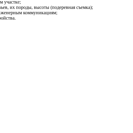
м участке;
ьев, их породы, высоты (подеревная съемка);
инженерным коммуникациям;
ройства.